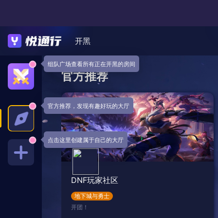
开黑
组队广场查看所有正在开黑的房间
官方推荐
官方推荐，发现有趣好玩的大厅
点击这里创建属于自己的大厅
DNF玩家社区
地下城与勇士
开团！